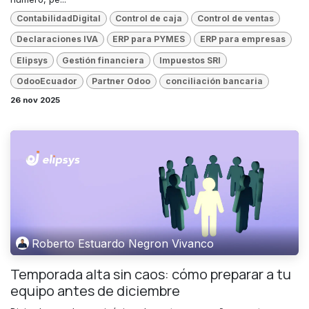
ContabilidadDigital
Control de caja
Control de ventas
Declaraciones IVA
ERP para PYMES
ERP para empresas
Elipsys
Gestión financiera
Impuestos SRI
OdooEcuador
Partner Odoo
conciliación bancaria
26 nov 2025
Roberto Estuardo Negron Vivanco
Temporada alta sin caos: cómo preparar a tu
equipo antes de diciembre