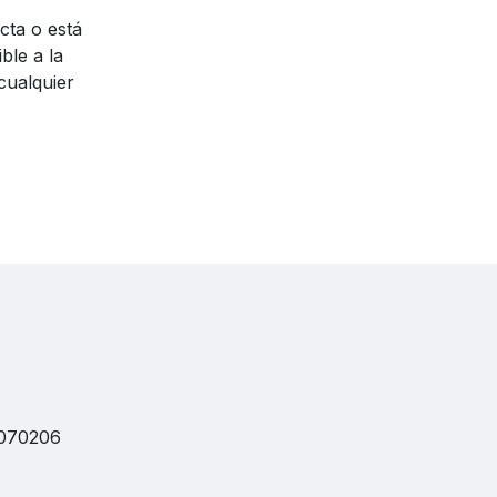
cta o está
ble a la
cualquier
 070206