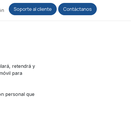
Soporte al cliente
Contáctanos
ón
lará, retendrá y
 móvil para
ión personal que