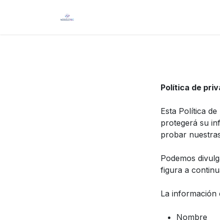
Ir al contenido
Inicio
Productos
Curso
Política de pri
Esta Política d
protegerá su in
probar nuestras
Podemos divulga
figura a continu
La información 
Nombre