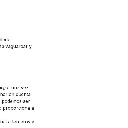
ntado
 salvaguardar y
argo, una vez
ener en cuenta
no podemos ser
ed proporciona a
al a terceros a