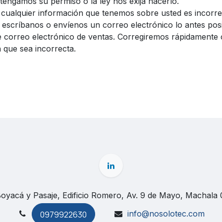
engamos su permiso o la ley nos exija hacerlo.
 cualquier información que tenemos sobre usted es incorre
 escríbanos o envíenos un correo electrónico lo antes posi
e correo electrónico de ventas. Corregiremos rápidamente 
 que sea incorrecta.
Boyacá y Pasaje, Edificio Romero, Av. 9 de Mayo, Machala
info@nosolotec.com
0979922630