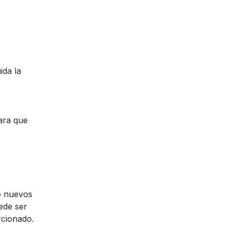
ida la
ara que
e nuevos
ede ser
rcionado.