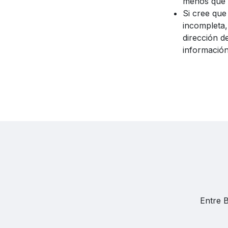
menos que t
Si cree que
incompleta,
dirección d
información
Entre 