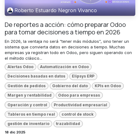
Roberto Estuardo Negron Vivanco
De reportes a acción: cómo preparar Odoo
para tomar decisiones a tiempo en 2026
En 2026, la ventaja no será “tener más módulos”, sino tener un
sistema que convierta datos en decisiones a tiempo. Muchas
empresas ya registran todo en Odoo, pero siguen operando con
el método clásico...
Alertas Odoo
Automatización en Odoo
Decisiones basadas en datos
Elipsys ERP
Gestión de pedidos
Gobierno del dato
KPIs en Odoo
Margen y rentabilidad
Odoo para empresas
Operación y control
Productividad empresarial
Tableros en tiempo real
control de stock
gestión de inventario
trazabilidad
18 dic 2025