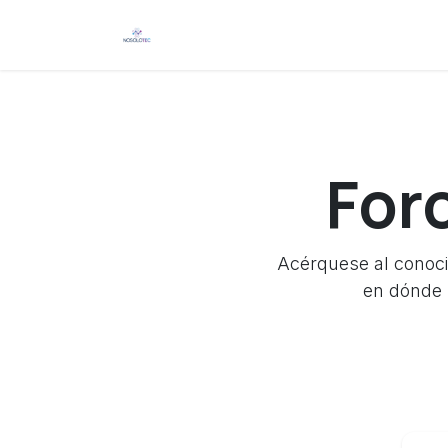
Ir al contenido
Inicio
Productos
Curso
For
Acérquese al conoci
en dónde 