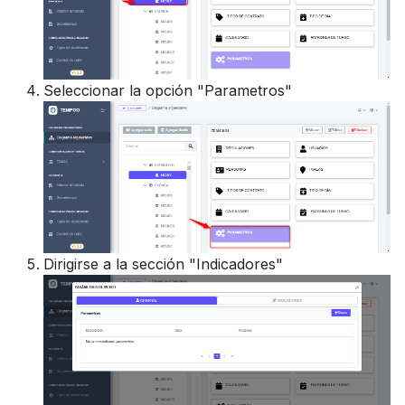
Seleccionar la opción "Parametros"
Dirigirse a la sección "Indicadores"